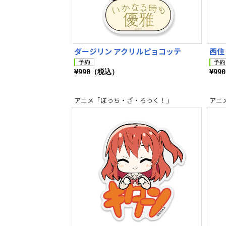
ダージリン アクリルピョコッテ
西住
¥990（税込）
¥99
アニメ「ぼっち・ざ・ろっく！」
アニ