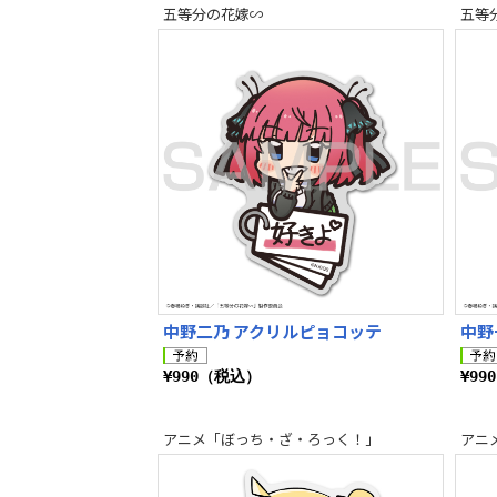
五等分の花嫁∽
五等
中野二乃 アクリルピョコッテ
中野
¥990（税込）
¥99
アニメ「ぼっち・ざ・ろっく！」
アニ