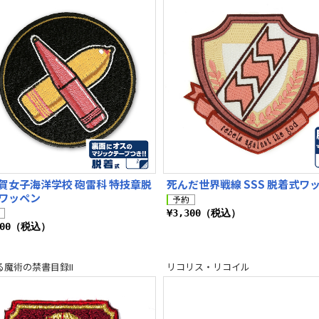
賀女子海洋学校 砲雷科 特技章脱
死んだ世界戦線 SSS 脱着式ワ
ワッペン
¥3,300（税込）
200（税込）
る魔術の禁書目録II
リコリス・リコイル