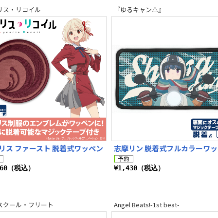
リス・リコイル
『ゆるキャン△』
リス ファースト 脱着式ワッペン
志摩リン 脱着式フルカラーワ
760（税込）
¥1,430（税込）
スクール・フリート
Angel Beats!-1st beat-