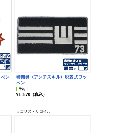
ッペン
警備員（アンチスキル）脱着式ワッ
ペン
¥1,870（税込）
リコリス・リコイル