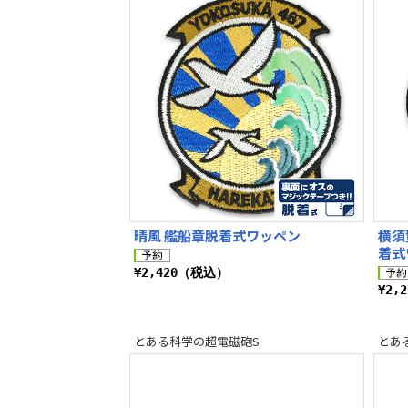
晴風 艦船章脱着式ワッペン
横須
着式
¥2,420（税込）
¥2,
とある科学の超電磁砲S
とあ