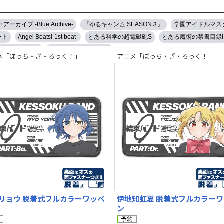
アーカイブ -Blue Archive-
『ゆるキャン△ SEASON３』
学園アイドルマス
ート
Angel Beats!-1st beat-
とある科学の超電磁砲S
とある魔術の禁書目録I
始める異世界生活
ガールズ＆パンツァー
メ「ぼっち・ざ・ろっく！」
アニメ「ぼっち・ざ・ろっく！」
リョウ 脱着式フルカラーワッペ
伊地知虹夏 脱着式フルカラー
ン