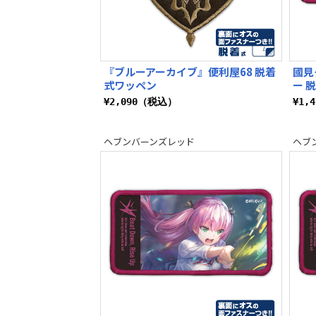
『ブルーアーカイブ』便利屋68 脱着
國見
式ワッペン
ー 
¥2,090（税込）
¥1,
ヘブンバーンズレッド
ヘブ