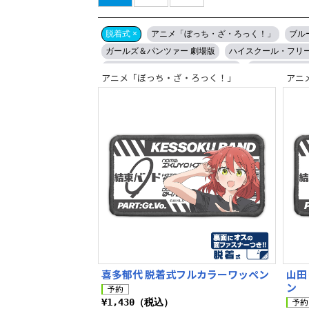
脱着式 ×
アニメ「ぼっち・ざ・ろっく！」
ブルー
ガールズ＆パンツァー 劇場版
ハイスクール・フリ
結城友奈は勇者である -大満開の章-
Re:ゼロから
アニメ「ぼっち・ざ・ろっく！」
アニ
喜多郁代 脱着式フルカラーワッペン
山田
ン
¥1,430（税込）