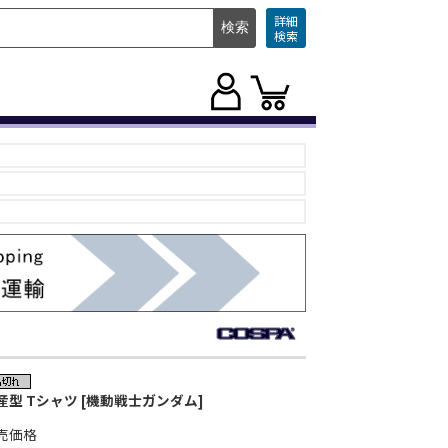
詳細
検索
産型 Tシャツ [機動戦士ガンダム]
売価格