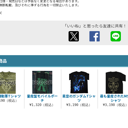
仕様・発売日などは予告なく変更となる場合があります。
無断転載、及びそれに準ずる行為を一切禁止いたします。
ズ
「いいね」と思ったら友達に共有！
商品
機動軍Tシャツ
量産型モバイルポー
星空のガンダムTシャ
最も量産されたM
チ
ツ
シャツ
,190（税込）
¥1,320（税込）
¥3,190（税込）
¥3,190（税込