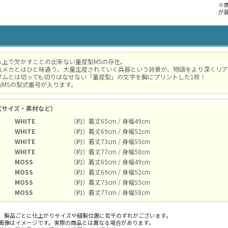
※
が
る上で欠かすことの出来ない量産型MSの存在。
れメカとはひと味違う、大量生産されていく兵器という背景が、物語をより深くリア
ダムとは切っても切りはなせない「量産型」の文字を胸にプリントした1枚！
型MSの型式番号が入ります。
（サイズ・素材など）
WHITE
（約）着丈65cm / 身幅49cm
WHITE
（約）着丈69cm / 身幅52cm
WHITE
（約）着丈73cm / 身幅55cm
WHITE
（約）着丈77cm / 身幅58cm
MOSS
（約）着丈65cm / 身幅49cm
MOSS
（約）着丈69cm / 身幅52cm
MOSS
（約）着丈73cm / 身幅55cm
MOSS
（約）着丈77cm / 身幅58cm
、製品ごとに仕上がりサイズや縫製位置に若干のずれがございます。
画像はイメージです。実際の商品とは異なる場合があります。