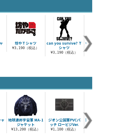
ャ
坊やＴシャツ
can you survive? Ｔ
ν（ニュー）ガンダム
防御
シャツ
Tシャツ
¥3,190（税込）
¥3
）
¥3,190（税込）
¥3,190（税込）
シャ
地球連邦宇宙軍 MA-1
ジオン公国軍PVCパ
第08MS小隊 ファティ
ジオ
ジャケット
ッチ ロービジVer.
ーグジャケット
）
¥13,200（税込）
¥1,100（税込）
¥16,500（税込）
¥1