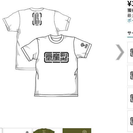
¥
獲
最
ポ
サ