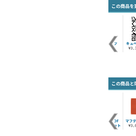
この商品を
Tシ
アナハイムグラデー
マッドアングラー隊T
最低野郎Tシャツ
キュ
ションTシャツ
シャツ
¥3,190（税込）
¥3
¥3,190（税込）
¥3,190（税込）
この商品と
シ
オペレーションメテ
アナベル・ガトーTシ
PRINCIPALITY OF
マフテ
ー
オ MS Tシャツ
ャツ
ZEONワッペンセット
¥3
¥3,190（税込）
¥3,190（税込）
¥1,540（税込）