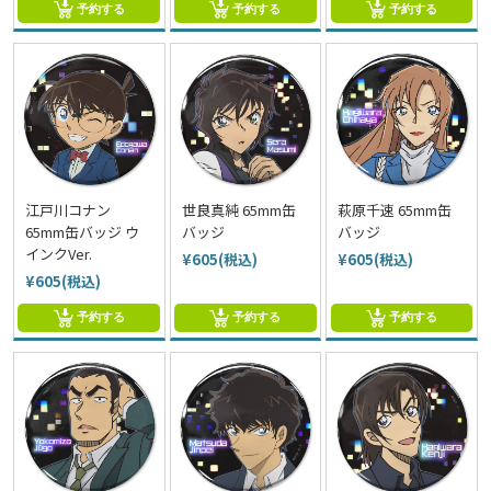
予約する
予約する
予約する
江戸川コナン
世良真純 65mm缶
萩原千速 65mm缶
65mm缶バッジ ウ
バッジ
バッジ
インクVer.
¥605(税込)
¥605(税込)
¥605(税込)
予約する
予約する
予約する