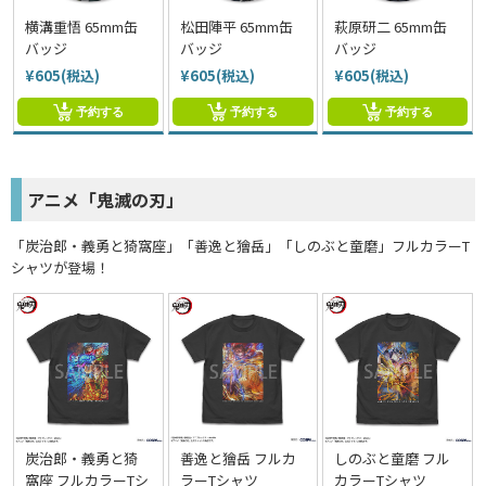
横溝重悟 65mm缶
松田陣平 65mm缶
萩原研二 65mm缶
バッジ
バッジ
バッジ
¥605(税込)
¥605(税込)
¥605(税込)
予約する
予約する
予約する
アニメ「鬼滅の刃」
「炭治郎・義勇と猗窩座」「善逸と獪岳」「しのぶと童磨」フルカラーT
シャツが登場！
炭治郎・義勇と猗
善逸と獪岳 フルカ
しのぶと童磨 フル
窩座 フルカラーTシ
ラーTシャツ
カラーTシャツ