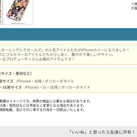
※
が
ターシンデレラガールズ」の人気アイドルたちがiPhoneカバーになりました！
バックにフルカラーのアイドルたちがひしめく、賑やかで楽しいデザイン。
ーザーなプロデューサーさん必携のアイテムです！
（サイズ・素材など）
s用サイズ
iPhone4・4s用 / ポリカーボネイト
s・SE用サイズ
iPhone5・5s・SE用 / ポリカーボネイト
画像はイメージです。実際の商品とは異なる場合があります。
仕様・発売日などは予告なく変更となる場合があります。
無断転載、及びそれに準ずる行為を一切禁止いたします。
「いいね」と思ったら友達に共有！