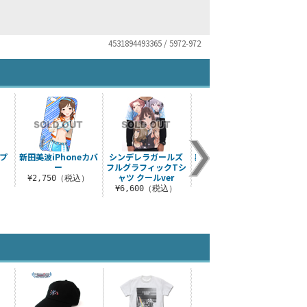
4531894493365 / 5972-972
プ
新田美波iPhoneカバ
シンデレラガールズ
輿水幸子iPhoneカバ
川島
ー
フルグラフィックTシ
ー
¥
ャツ クールver
¥2,750（税込）
¥2,750（税込）
¥6,600（税込）