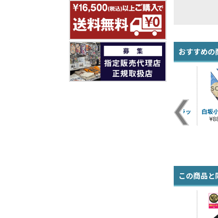
おすすめの
ズ
市原仁奈iPhoneカバ
双葉杏iPhoneカバー
多田李衣菜ストラッ
白坂
Tシ
ー
プ
¥2,750（税込）
¥
r
¥2,750（税込）
¥880（税込）
この商品と