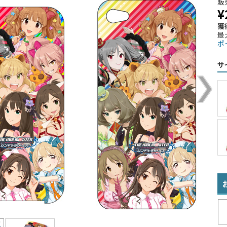
販
¥
獲
最
ポ
サ