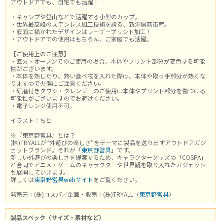
アウトドアでも、自宅でも活躍！
・キャンプや登山などで活躍する小型のカップ。
・世界最高峰のステンレス加工技術を誇る、新潟県燕市産。
・底面に描かれたデザインはレーザープリント加工！
・アウトドアでの使用はもちろん、ご家庭でも活躍。
【ご使用上のご注意】
・直火・オーブンでのご使用の場合、本体やプリント部分が変色する可能
性がございます。
・本体を熱したり、熱い食べ物を入れた際は、本体や取っ手部分が熱くな
りますので火傷にご注意ください。
・研磨付きタワシ・クレンザーのご使用は本体やプリント部分を傷つける
可能性がございますのでお避けください。
・電子レンジ使用不可。
イラスト：ちと
※『東京野営具』とは？
(株)TRYALLが“外遊びの楽しさ”をテーマに製品を送り出すアウトドアガジ
ェットブランド。それが「
東京野営具
」です。
新しい外遊びの楽しさを提案するため、キャラクターグッズの「COSPA」
と合同でアニメ・ゲームのキャラクターや世界観を取り入れたガジェット
も展開していきます。
詳しくは
東京野営具webサイト
をご覧ください。
発売元：(株)コスパ／企画・販売：(株)TRYALL（
東京野営具
）
製品スペック（サイズ・素材など）