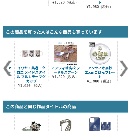
ト
¥1,320（税込）
¥1,980（税込）
この商品を買った人はこんな商品も買っています
△ ファ
イリヤ・美遊・ク
アンツィオ高校 ヌ
アンツィオ高校
アンツ
ナルトー
ロエ メイドスタイ
ードルスプーン
21cmごはんプレー
ッグ
ル フルカラーマグ
ト
¥1,320（税込）
¥3,
カップ
（税込）
¥1,980（税込）
¥1,650（税込）
この商品と同じ作品タイトルの商品