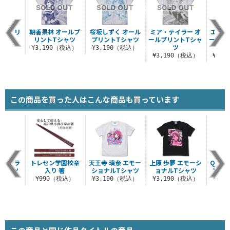
ールプリ
朝香果林 オールプ
桜坂しずく オール
ミア・テイラー オ
エマ・
シャツ
リントTシャツ
プリントTシャツ
ールプリントTシャ
ールプ
ツ
（税込）
¥3,190（税込）
¥3,190（税込）
¥3,190（税込）
¥3,
この商品を買った人はこんな商品も買っています
フルグラ
トレセン学園校章
天王寺 璃奈 エモー
上原 歩夢 エモーシ
QU4R
Tシャツ
入り 箸
ショナルTシャツ
ョナルTシャツ
フィ
（税込）
¥990（税込）
¥3,190（税込）
¥3,190（税込）
¥6,