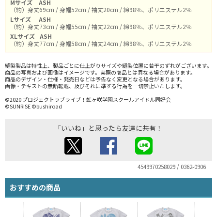
Mサイズ
ASH
（約）身丈69cm / 身幅52cm / 袖丈20cm / 綿98％、ポリエステル2％
Lサイズ
ASH
（約）身丈73cm / 身幅55cm / 袖丈22cm / 綿98％、ポリエステル2％
XLサイズ
ASH
（約）身丈77cm / 身幅58cm / 袖丈24cm / 綿98％、ポリエステル2％
縫製製品は特性上、製品ごとに仕上がりサイズや縫製位置に若干のずれがございます。
商品の写真および画像はイメージです。実際の商品とは異なる場合があります。
商品のデザイン・仕様・発売日などは予告なく変更となる場合があります。
画像・テキストの無断転載、及びそれに準ずる行為を一切禁止いたします。
©2020 プロジェクトラブライブ！虹ヶ咲学園スクールアイドル同好会
©SUNRISE ©bushiroad
「いいね」と思ったら友達に共有！
4549970258029 / 0362-0906
おすすめの商品