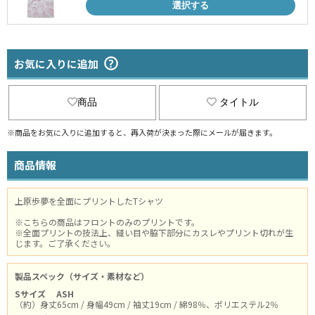
選択する
お気に入りに追加
商品
タイトル
※商品をお気に入りに追加すると、再入荷が決まった際にメールが届きます。
商品情報
上原歩夢を全面にプリントしたTシャツ
※こちらの商品はフロントのみのプリントです。
※全面プリントの技法上、縫い目や脇下部分にカスレやプリント切れが生
じます。ご了承ください。
製品スペック（サイズ・素材など）
Sサイズ
ASH
（約）身丈65cm / 身幅49cm / 袖丈19cm / 綿98％、ポリエステル2％