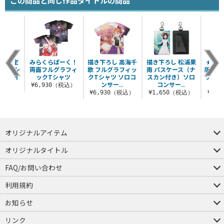
この商品と同じ作品タイトルの商品
流通限定
みらくらぱーく！
描き下ろし 高海千
描き下ろし 松浦果
★限定
イヤ Tシ
両面フルグラフィ
歌 フルグラフィッ
南 パスケース（ナ
版 小原
クルライ
ックTシャツ
クTシャツ ソロコ
スカン付き）ソロ
ツ ミ
.
ンサー..
コンサー..
¥6,930（税込）
（税込）
¥6,930（税込）
¥1,650（税込）
¥3,
オリジナルアイテム
つままれ
つかまれ
ピョコッテ
オリジナルタイトル
アイテムヤ
ミスカトニック大學購買部
FAQ/お問い合わせ
FAQ
お問い合わせ
利用規約
会員規約・ポイント規約
特定商取引法に関する表示
プライバシーポリシー
お知らせ
店舗情報
採用情報
発売日変更のお知らせ
販売代理店・取扱店募集
海外のご案内（English）
リンク