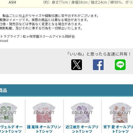
ASH
（約）身丈77cm / 身幅58cm / 袖丈24cm / 綿98％、
、製品ごとに仕上がりサイズや縫製位置に若干のずれがございます。
画像はイメージです。実際の商品とは異なる場合があります。
仕様・発売日などは予告なく変更となる場合があります。
無断転載、及びそれに準ずる行為を一切禁止いたします。
ェクトラブライブ！虹ヶ咲学園スクールアイドル同好会
iroad
「いいね」と思ったら友達に共有！
商品
ヴェルデ オー
鐘 嵐珠 オールプリン
近江彼方 オールプリ
宮下 愛 オールプ
リントTシャツ
トTシャツ
ントTシャツ
トTシャツ