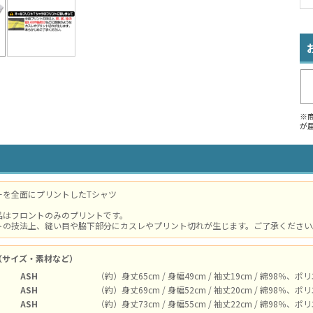
※
が
ーを全面にプリントしたTシャツ
品はフロントのみのプリントです。
トの技法上、縫い目や脇下部分にカスレやプリント切れが生じます。ご了承ください
（サイズ・素材など）
ASH
（約）身丈65cm / 身幅49cm / 袖丈19cm / 綿98％、
ASH
（約）身丈69cm / 身幅52cm / 袖丈20cm / 綿98％、
ASH
（約）身丈73cm / 身幅55cm / 袖丈22cm / 綿98％、