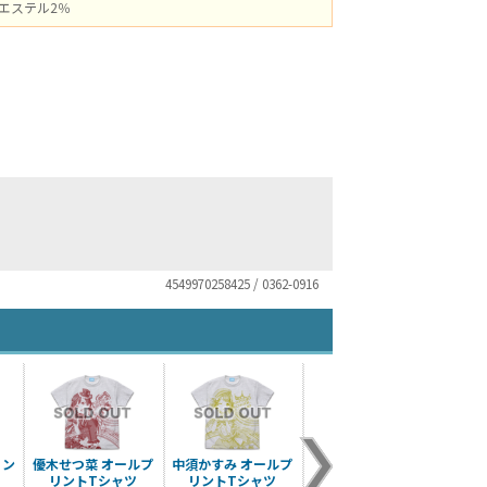
ポリエステル2％
4549970258425 / 0362-0916
リン
優木せつ菜 オールプ
中須かすみ オールプ
上原歩夢 オールプリ
天王
リントTシャツ
リントTシャツ
ントTシャツ
リ