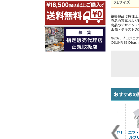
XLサイズ
縫製製品は特性上
商品の写真および
商品のデザイン・
画像・テキストの
©2020 プロジ
©SUNRISE ©bush
おすすめの
桜坂しずく オールプ
三船栞子 オールプリ
朝香果林 オールプリ
エマ・
リントTシャツ
ントTシャツ
ントTシャツ
ルプ