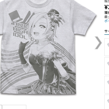
販
¥
獲
最
ポ
サ