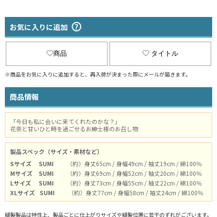
お気に入りに追加
商品
タイトル
※商品をお気に入りに追加すると、再入荷が決まった際にメールが届きます。
商品情報
「今日も私に会いに来てくれたのかな？」
花奈と甘いひと時を過ごせるお紳士様のお召し物
製品スペック（サイズ・素材など）
Sサイズ
SUMI
（約）身丈65cm / 身幅49cm / 袖丈19cm / 綿100％
Mサイズ
SUMI
（約）身丈69cm / 身幅52cm / 袖丈20cm / 綿100％
Lサイズ
SUMI
（約）身丈73cm / 身幅55cm / 袖丈22cm / 綿100％
XLサイズ
SUMI
（約）身丈77cm / 身幅58cm / 袖丈24cm / 綿100％
縫製製品は特性上、製品ごとに仕上がりサイズや縫製位置に若干のずれがございます。