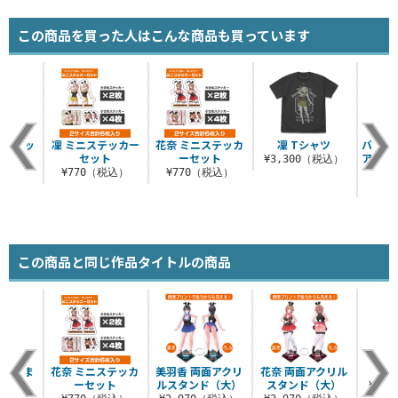
この商品を買った人はこんな商品も買っています
ニステッ
凜 ミニステッカー
花奈 ミニステッカ
凜 Tシャツ
バース
ット
セット
ーセット
アクリ
¥3,300（税込）
税込）
¥770（税込）
¥770（税込）
¥8
この商品と同じ作品タイトルの商品
ルつまま
花奈 ミニステッカ
美羽香 両面アクリ
花奈 両面アクリル
美羽
ーセット
ルスタンド（大）
スタンド（大）
¥3,