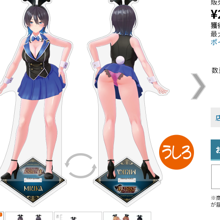
販
¥
獲
最
ポ
数
※
が