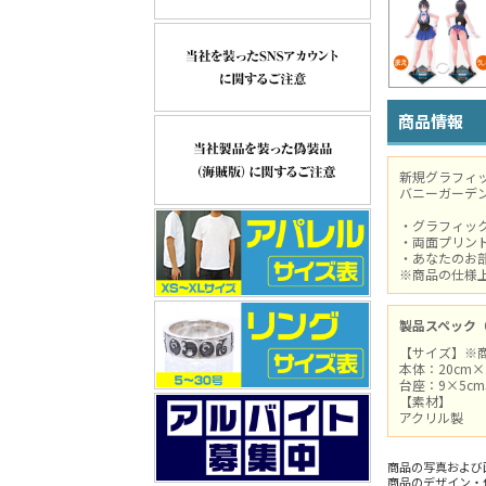
商品情報
新規グラフィ
バニーガーデ
・グラフィッ
・両面プリン
・あなたのお
※商品の仕様
製品スペック
【サイズ】※
本体：20cm×
台座：9×5c
【素材】
アクリル製
商品の写真および
商品のデザイン・