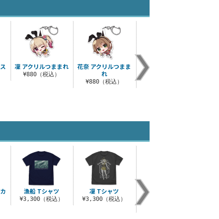
ルス
凜 アクリルつままれ
花奈 アクリルつまま
美羽香 ミニステッカ
美羽
れ
ーセット
¥880（税込）
）
¥880（税込）
¥770（税込）
¥
ッカ
漁船 Tシャツ
凜 Tシャツ
凜 ミニステッカーセ
ギャ
ット
¥3,300（税込）
¥3,300（税込）
¥770（税込）
¥3