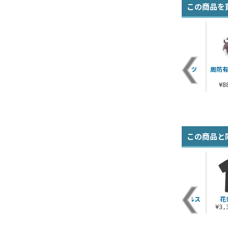
この商品を
バニーガーデンロゴ
ギャンブルヘブン T
周防有希 Tシャツ
周防有
ミニステッカーセッ
シャツ
¥3,300（税込）
ト
¥3,300（税込）
¥
¥770（税込）
この商品と
ル
凜 両面アクリルスタ
花奈 アクリルつまま
花奈 両面アクリルス
花
ンド（大）
れ
タンド（大）
¥3
¥2,970（税込）
¥880（税込）
¥2,970（税込）