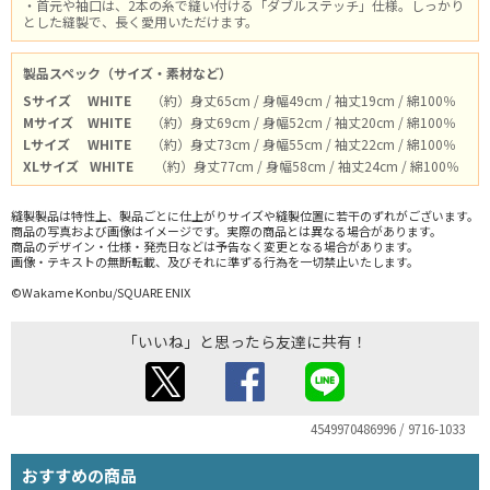
・首元や袖口は、2本の糸で縫い付ける「ダブルステッチ」仕様。しっかり
とした縫製で、長く愛用いただけます。
製品スペック（サイズ・素材など）
Sサイズ
WHITE
（約）身丈65cm / 身幅49cm / 袖丈19cm / 綿100％
Mサイズ
WHITE
（約）身丈69cm / 身幅52cm / 袖丈20cm / 綿100％
Lサイズ
WHITE
（約）身丈73cm / 身幅55cm / 袖丈22cm / 綿100％
XLサイズ
WHITE
（約）身丈77cm / 身幅58cm / 袖丈24cm / 綿100％
縫製製品は特性上、製品ごとに仕上がりサイズや縫製位置に若干のずれがございます。
商品の写真および画像はイメージです。実際の商品とは異なる場合があります。
商品のデザイン・仕様・発売日などは予告なく変更となる場合があります。
画像・テキストの無断転載、及びそれに準ずる行為を一切禁止いたします。
©Wakame Konbu/SQUARE ENIX
「いいね」と思ったら友達に共有！
4549970486996 / 9716-1033
おすすめの商品