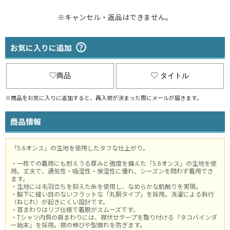
※キャンセル・返品はできません。
お気に入りに追加
商品
タイトル
※商品をお気に入りに追加すると、再入荷が決まった際にメールが届きます。
商品情報
「5.6オンス」の生地を使用したタフな仕上がり。
・一枚での着用にも耐えうる厚みと強度を備えた「5.6オンス」の生地を使
用。丈夫で、通気性・吸湿性・保湿性に優れ、シーズンを問わず着用でき
ます。
・生地には毛羽立ちを抑えた糸を使用し、なめらかな肌触りを実現。
・脇下に縫い目のないフラットな「丸胴タイプ」を採用。洗濯による斜行
（ねじれ）が起きにくい設計です。
・首まわりはリブ仕様で着脱がスムーズです。
・Tシャツ内側の肩まわりには、襟伏せテープを取り付ける「タコバインダ
ー始末」を採用。襟の伸びや型崩れを防ぎます。