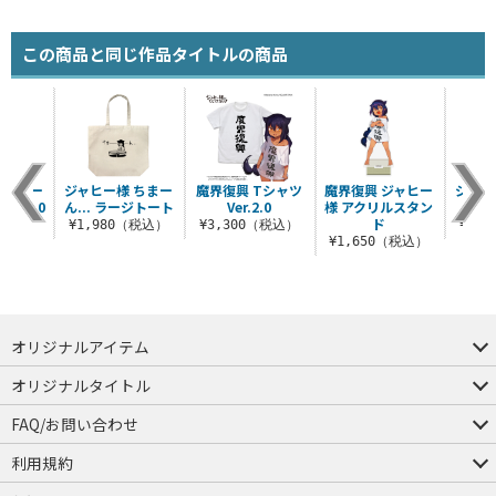
この商品と同じ作品タイトルの商品
う ビー
ジャヒー様 ちまー
魔界復興 Tシャツ
魔界復興 ジャヒー
ジャヒ
er.2.0
ん... ラージトート
Ver.2.0
様 アクリルスタン
ん.
ド
（税込）
¥1,980（税込）
¥3,300（税込）
¥3,
¥1,650（税込）
オリジナルアイテム
つままれ
つかまれ
ピョコッテ
オリジナルタイトル
アイテムヤ
ミスカトニック大學購買部
FAQ/お問い合わせ
FAQ
お問い合わせ
利用規約
会員規約・ポイント規約
特定商取引法に関する表示
プライバシーポリシー