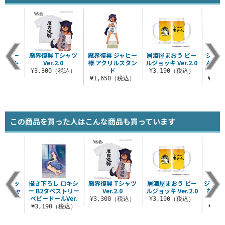
 ちまー
魔界復興 Tシャツ
魔界復興 ジャヒー
居酒屋まおう ビー
ジャヒ
ージトート
Ver.2.0
様 アクリルスタン
ルジョッキ Ver.2.0
ん...
ド
（税込）
¥3,300（税込）
¥3,190（税込）
¥1,650（税込）
¥2,
この商品を買った人はこんな商品も買っています
4X ビッ
描き下ろし ロキシ
魔界復興 Tシャツ
居酒屋まおう ビー
ジャヒ
トTシャ
ー B2タペストリー
Ver.2.0
ルジョッキ Ver.2.0
ない！
ベビードールVer.
（ナス
¥3,300（税込）
¥3,190（税込）
（税込）
¥3,190（税込）
¥1,