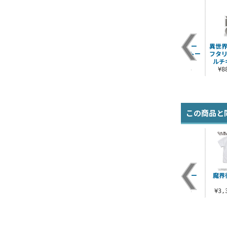
ジャヒー様 ちまー
異世界
ん... ショルダートー
フタリ
ト
ルチ
¥2,200（税込）
¥
この商品と
ジャヒー様 ちまー
魔界
ん... Tシャツ
¥3,300（税込）
¥3