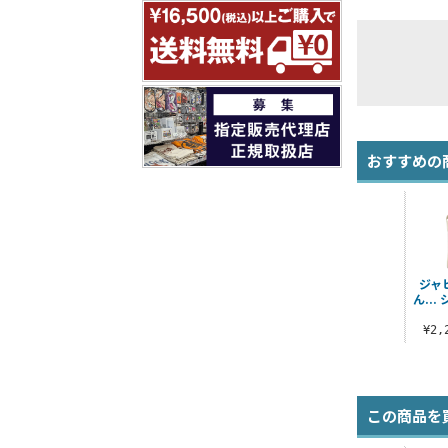
おすすめの
ジャ
ん..
¥2
この商品を