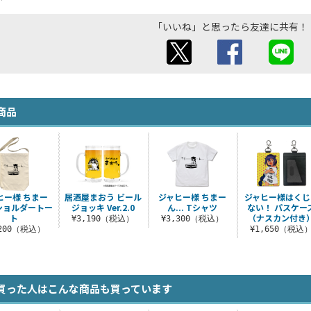
「いいね」と思ったら友達に共有！
商品
ヒー様 ちまー
居酒屋まおう ビール
ジャヒー様 ちまー
ジャヒー様はくじ
. ショルダートー
ジョッキ Ver.2.0
ん... Tシャツ
ない！ パスケー
ト
（ナスカン付き
¥3,190（税込）
¥3,300（税込）
,200（税込）
¥1,650（税込
買った人はこんな商品も買っています