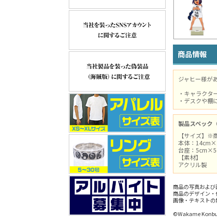
商品情報
ジャヒー様が
・キャラクタ
・デスクや棚
製品スペック
【サイズ】※
本体：14cm
台座：5cm×5
【素材】
アクリル製
商品の写真および
商品のデザイン・
画像・テキストの
©Wakame Konbu