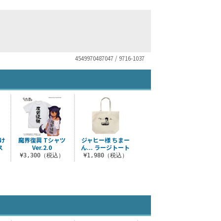
4549970487047 / 9716-1037
け
魔界復興 Tシャツ
ジャヒー様 ちまー
ス
Ver.2.0
ん... ラージトート
）
¥3,300（税込）
¥1,980（税込）
）