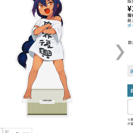
販
¥
獲
最
ポ
数
※
が