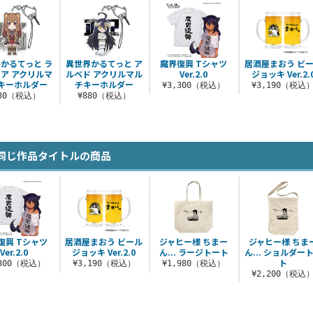
かるてっと ラ
異世界かるてっと ア
魔界復興 Tシャツ
居酒屋まおう ビ
ア アクリルマ
ルベド アクリルマル
Ver.2.0
ジョッキ Ver.2.
キーホルダー
チキーホルダー
¥3,300（税込）
¥3,190（税込
880（税込）
¥880（税込）
同じ作品タイトルの商品
復興 Tシャツ
居酒屋まおう ビール
ジャヒー様 ちまー
ジャヒー様 ちま
Ver.2.0
ジョッキ Ver.2.0
ん... ラージトート
ん... ショルダー
ト
,300（税込）
¥3,190（税込）
¥1,980（税込）
¥2,200（税込