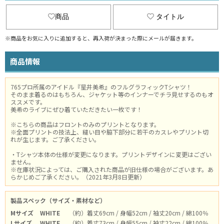
商品
タイトル
※商品をお気に入りに追加すると、再入荷が決まった際にメールが届きます。
商品情報
765プロ所属のアイドル『星井美希』のフルグラフィックTシャツ！
そのまま着るのはもちろん、ジャケット等のインナーでチラ見せするのもオ
ススメです。
美希のライブにぜひ着ていただきたい一枚です！
※こちらの商品はフロントのみのプリントとなります。
※全面プリントの技法上、縫い目や脇下部分に若干のカスレやプリント切
れが生じます。ご了承ください。
・Tシャツ本体の仕様が変更になります。プリントデザインに変更はござい
ません。
※在庫状況によっては、ご購入された商品が旧仕様の場合がございます。あ
らかじめご了承ください。（2021年3月8日更新）
製品スペック（サイズ・素材など）
Mサイズ
WHITE
（約）着丈69cm / 身幅52cm / 袖丈20cm / 綿100％
Lサイズ
WHITE
（約）着丈73cm / 身幅55cm / 袖丈22cm / 綿100％