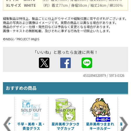
XLサイズ
WHITE
（約）着丈77cm / 身幅58cm / 袖丈24cm / 綿100％
縫製製品は特性上、製品ごとに仕上がりサイズや縫製位置に若干のずれがございます。
商品の写真および画像はイメージです。実際の商品とは異なる場合があります。
商品のデザイン・仕様・発売日などは予告なく変更となる場合があります。
画像・テキストの無断転載、及びそれに準ずる行為を一切禁止いたします。
©NBGI／PROJECT iM@S
「いいね」と思ったら友達に共有！
4531894520979 / 5973-0326
おすすめの商品
カラビナ
千早・美希・真・
星井美希フタつき
星井美希つままれ
星井美
貴音グラス
マグカップ
キーホルダー
ルカラ
（税込）