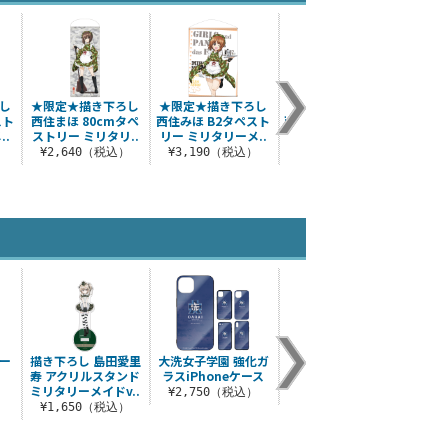
し
★限定★描き下ろし
★限定★描き下ろし
★限定★描き下ろし
リン
スト
西住まほ 80cmタペ
西住みほ B2タペスト
西住みほ 120cmタペ
..
ストリー ミリタリ..
リー ミリタリーメ..
ストリー ミリタ..
¥3
）
¥2,640（税込）
¥3,190（税込）
¥4,840（税込）
ー
描き下ろし 島田愛里
大洗女子学園 強化ガ
アンツィオ高校女子
大洗女
寿 アクリルスタンド
ラスiPhoneケース
制服 ブラウスセット
パーカ
ミリタリーメイドv..
）
¥2,750（税込）
¥23,980（税込）
¥8
¥1,650（税込）