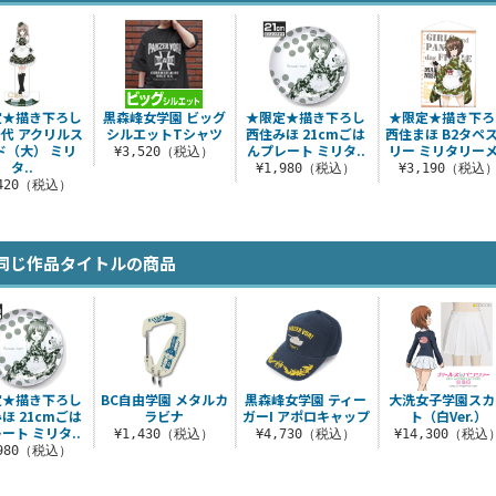
定★描き下ろし
黒森峰女学園 ビッグ
★限定★描き下ろし
★限定★描き下ろ
代 アクリルス
シルエットTシャツ
西住みほ 21cmごは
西住まほ B2タペ
ド（大） ミリ
んプレート ミリタ..
リー ミリタリーメ
¥3,520（税込）
タ..
¥1,980（税込）
¥3,190（税込
,420（税込）
同じ作品タイトルの商品
定★描き下ろし
BC自由学園 メタルカ
黒森峰女学園 ティー
大洗女子学園スカ
ほ 21cmごは
ラビナ
ガーI アポロキャップ
ト（白Ver.）
ート ミリタ..
¥1,430（税込）
¥4,730（税込）
¥14,300（税込
,980（税込）