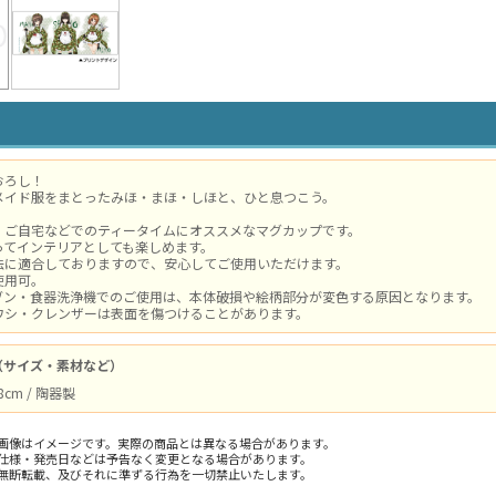
おろし！
メイド服をまとったみほ・まほ・しほと、ひと息つこう。
、ご自宅などでのティータイムにオススメなマグカップです。
ってインテリアとしても楽しめます。
法に適合しておりますので、安心してご使用いただけます。
使用可。
ブン・食器洗浄機でのご使用は、本体破損や絵柄部分が変色する原因となります。
ワシ・クレンザーは表面を傷つけることがあります。
（サイズ・素材など）
8cm / 陶器製
画像はイメージです。実際の商品とは異なる場合があります。
仕様・発売日などは予告なく変更となる場合があります。
無断転載、及びそれに準ずる行為を一切禁止いたします。