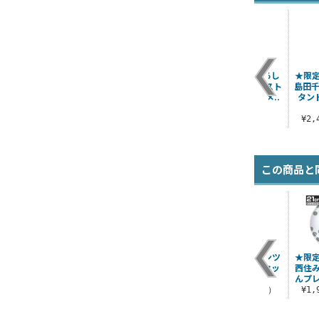
し
★限定★描き下ろし
★限定★描き下ろし
★限定★描き下ろし
★限
ペ
島田愛里寿 B2タペス
西住しほ 120cmタペ
西住しほ B2タペスト
島田千
.
トリー ミリタリー..
ストリー ミリタ..
リー ミリタリーメ..
タン
¥3,190（税込）
¥4,840（税込）
¥3,190（税込）
¥2
この商品と
ッ
黒森峰女学園 M-51ジ
カチューシャ アクリ
黒森峰女学園パンツ
★限
ャケット Ver.3.0
ルピョコッテ
ァージャケットセッ
西住み
ト
んプレ
¥16,500（税込）
¥990（税込）
¥44,000（税込）
¥1