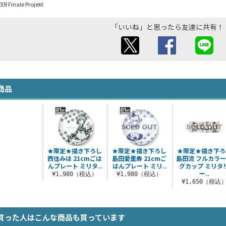
ER Finale Projekt
「いいね」と思ったら友達に共有！
商品
★限定★描き下ろし
★限定★描き下ろし
★限定★描き下ろ
西住みほ 21cmごは
島田愛里寿 21cmご
島田流 フルカラ
んプレート ミリタ..
はんプレート ミリ..
グカップ ミリタ
ー..
¥1,980（税込）
¥1,980（税込）
¥1,650（税込
買った人はこんな商品も買っています