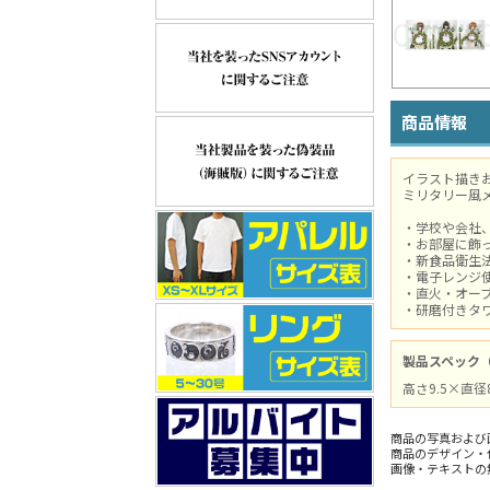
商品情報
イラスト描き
ミリタリー風
・学校や会社
・お部屋に飾
・新食品衛生
・電子レンジ
・直火・オー
・研磨付きタ
製品スペック
高さ9.5×直径
商品の写真および
商品のデザイン・
画像・テキストの