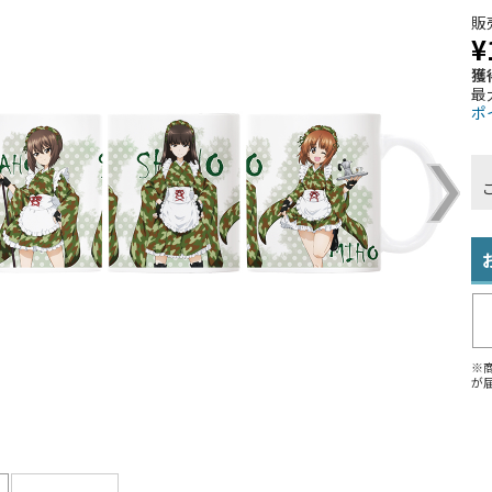
販
¥
獲
最
ポ
※
が