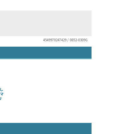
4549970247429 / 0852-0309G
し
ーマ
リ
）