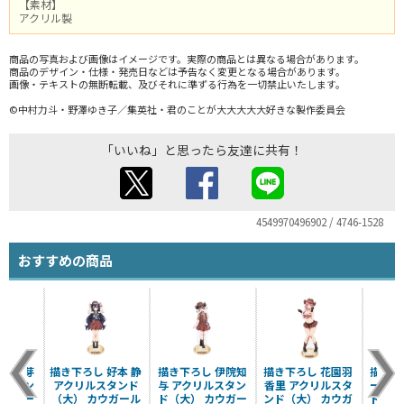
【素材】
アクリル製
商品の写真および画像はイメージです。実際の商品とは異なる場合があります。
商品のデザイン・仕様・発売日などは予告なく変更となる場合があります。
画像・テキストの無断転載、及びそれに準ずる行為を一切禁止いたします。
©中村力斗・野澤ゆき子／集英社・君のことが大大大大大好きな製作委員会
「いいね」と思ったら友達に共有！
4549970496902 / 4746-1528
おすすめの商品
 銘戸芽
描き下ろし 好本 静
描き下ろし 伊院知
描き下ろし 花園羽
描き下
ルスタン
アクリルスタンド
与 アクリルスタン
香里 アクリルスタ
ー ア
カウガー
（大） カウガール
ド（大） カウガー
ンド（大） カウガ
ド（大