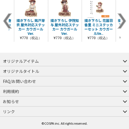
 院田唐
描き下ろし 銘戸芽
描き下ろし 伊院知
描き下ろし 花園羽
描き下
応ステッ
衣 屋外対応ステッ
与 屋外対応ステッ
香里 ミニステッカ
アクリ
ガール
カー カウガール
カー カウガール
ーセット カウガー
（大）
.
Ver.
Ver.
ルVe..
税込）
¥770（税込）
¥770（税込）
¥770（税込）
¥2,
オリジナルアイテム
つままれ
つかまれ
ピョコッテ
オリジナルタイトル
アイテムヤ
ミスカトニック大學購買部
FAQ/お問い合わせ
FAQ
お問い合わせ
利用規約
会員規約・ポイント規約
特定商取引法に関する表示
プライバシーポリシー
お知らせ
店舗情報
採用情報
発売日変更のお知らせ
販売代理店・取扱店募集
海外のご案内（English）
リンク
コスパグループ
ジーストア・ドット・コム
©COSPA inc. All rights reserved.