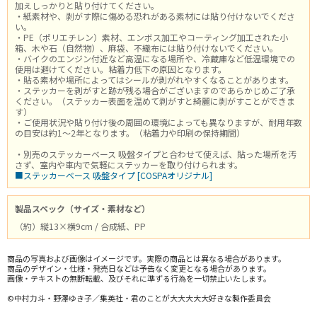
加えしっかりと貼り付けてください。
・紙素材や、剥がす際に傷める恐れがある素材には貼り付けないでくださ
い。
・PE（ポリエチレン）素材、エンボス加工やコーティング加工された小
箱、木や石（自然物）、麻袋、不織布には貼り付けないでください。
・バイクのエンジン付近など高温になる場所や、冷蔵庫など低温環境での
使用は避けてください。粘着力低下の原因となります。
・貼る素材や場所によってはシールが剥がれやすくなることがあります。
・ステッカーを剥がすと跡が残る場合がございますのであらかじめご了承
ください。（ステッカー表面を温めて剥がすと綺麗に剥がすことができま
す）
・ご使用状況や貼り付け後の周囲の環境によっても異なりますが、耐用年数
の目安は約1～2年となります。（粘着力や印刷の保持期間）
・別売のステッカーベース 吸盤タイプと合わせて使えば、貼った場所を汚
さず、室内や車内で気軽にステッカーを取り付けられます。
■ステッカーベース 吸盤タイプ [COSPAオリジナル]
製品スペック（サイズ・素材など）
（約）縦13×横9cm / 合成紙、PP
商品の写真および画像はイメージです。実際の商品とは異なる場合があります。
商品のデザイン・仕様・発売日などは予告なく変更となる場合があります。
画像・テキストの無断転載、及びそれに準ずる行為を一切禁止いたします。
©中村力斗・野澤ゆき子／集英社・君のことが大大大大大好きな製作委員会