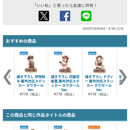
「いいね」と思ったら友達に共有！
4549970496964 / 4746-1534
おすすめの商品
ーベース
描き下ろし 伊院知
描き下ろし 花園羽
描き下ろし ナディ
描き下
イプ
与 屋外対応ステッ
香里 屋外対応ステ
ー 屋外対応ステッ
衣 屋
カー カウガール
ッカー カウガール
カー カウガール
カー
税込）
Ver.
Ver..
Ver.
¥770（税込）
¥770（税込）
¥770（税込）
¥7
この商品と同じ作品タイトルの商品