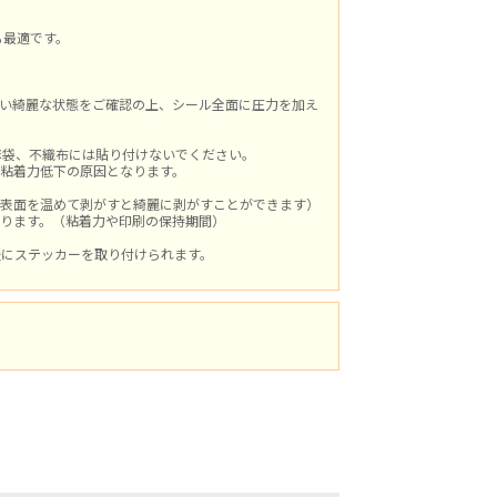
も最適です。
い綺麗な状態をご確認の上、シール全面に圧力を加え
麻袋、不織布には貼り付けないでください。
粘着力低下の原因となります。
表面を温めて剥がすと綺麗に剥がすことができます）
なります。（粘着力や印刷の保持期間）
軽にステッカーを取り付けられます。