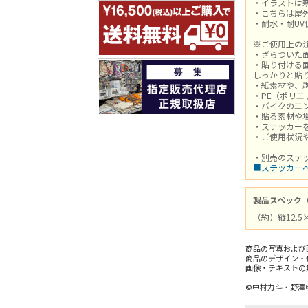
・イラストは
・こちらは屋
・耐水・耐U
※ご使用上の
・ざらついた
・貼り付ける
しっかりと貼
・紙素材や、
・PE（ポリ
・バイクのエ
・貼る素材や
・ステッカー
・ご使用状況
・別売のステ
■ステッカーベー
製品スペック
（約）縦12.5×
商品の写真および
商品のデザイン・
画像・テキストの
©中村力斗・野澤