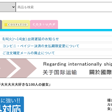
8/4(火)～14(金) 出荷遅延のお知らせ
コンビニ・ペイジー決済の支払期限変更について
ご注文確定メールの廃止について
大大大大大好きな100人の彼女』
描
ル
女