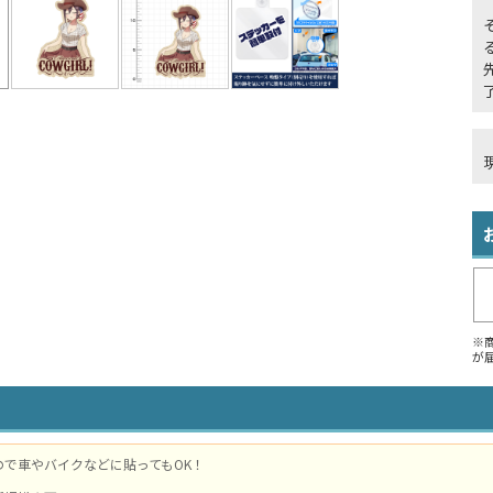
※
が
ので車やバイクなどに貼ってもOK！