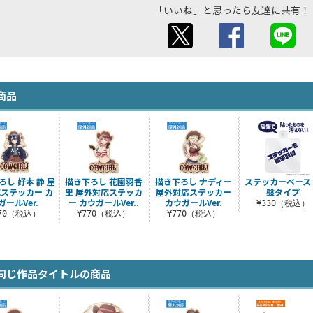
「いいね」と思ったら友達に共有！
商品
ろし 好本 静 屋
描き下ろし 花園羽香
描き下ろし ナディー
ステッカーベース
ステッカー カ
里 屋外対応ステッカ
屋外対応ステッカー
盤タイプ
ガールVer.
ー カウガールVer..
カウガールVer.
¥330（税込）
770（税込）
¥770（税込）
¥770（税込）
同じ作品タイトルの商品