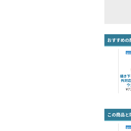
おすすめの
描き下
外対応
ウ
¥
この商品と