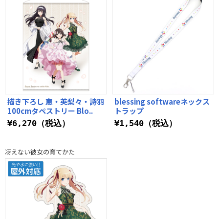
描き下ろし 恵・英梨々・詩羽
blessing softwareネックス
100cmタペストリー Blo..
トラップ
¥6,270（税込）
¥1,540（税込）
冴えない彼女の育てかた