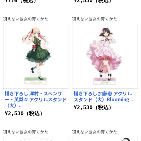
¥770（税込）
¥2,530（税込）
冴えない彼女の育てかた
冴えない彼女の育てかた
描き下ろし 澤村・スペンサ
描き下ろし 加藤恵 アクリル
ー・英梨々 アクリルスタンド
スタンド（大）Blooming ..
（大）..
¥2,530（税込）
¥2,530（税込）
冴えない彼女の育てかた
冴えない彼女の育てかた