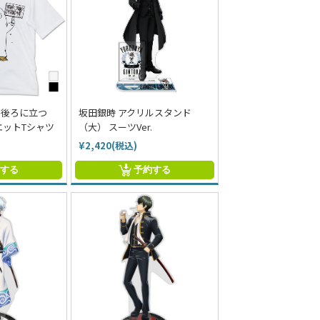
の後ろに立つ
坂田銀時 アクリルスタンド
エットTシャツ
（大） スーツVer.
¥2,420(税込)
約する
予約する