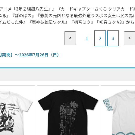
Vアニメ「3年Ｚ組銀八先生」』『カードキャプターさくら クリアカー
ふる』『ぼのぼの』『悲劇の元凶となる最強外道ラスボス女王は民の為に尽
イムだった件』『魔神英雄伝ワタル』『初音ミク』『初音ミク V3』か
1
2
3
<
>
期間】～2026年7月26日（日）