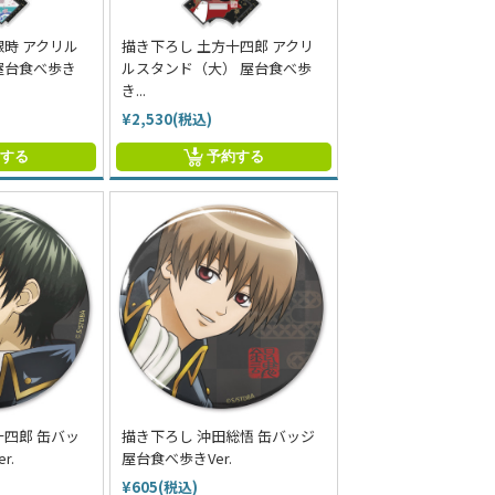
銀時 アクリル
描き下ろし 土方十四郎 アクリ
屋台食べ歩き
ルスタンド（大） 屋台食べ歩
き...
¥2,530(税込)
約する
予約する
十四郎 缶バッ
描き下ろし 沖田総悟 缶バッジ
r.
屋台食べ歩きVer.
¥605(税込)