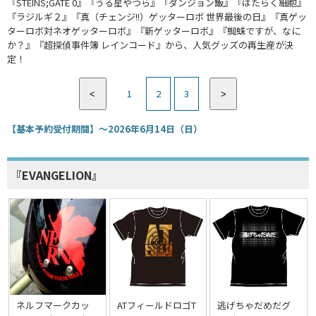
『STEINS;GATE 0』『うる星やつら』『ダンジョン飯』『はたらく細胞』
『ラジルギ２』『真（チェンジ!!）ゲッターロボ 世界最後の日』『真ゲッ
ターロボ対ネオゲッターロボ』『新ゲッターロボ』『蜘蛛ですが、なに
か？』『超探偵事件簿 レインコード』から、人気グッズの再生産が決
定！
1
2
3
<
>
【基本予約受付期間】～2026年6月14日（日）
『EVANGELION』
ネルフマークカッ
ATフィールドロゴT
逃げちゃだめだグ