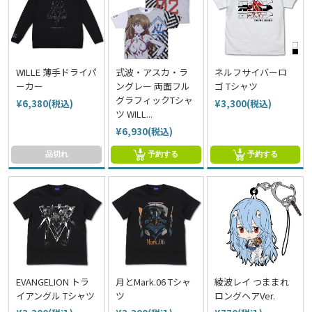
WILLE 薄手ドライパ
式波・アスカ・ラ
ネルフサイバーロ
ーカー
ングレー 両面フル
ゴ Tシャツ
グラフィックTシャ
¥6,380(税込)
¥3,300(税込)
ツ WILL...
¥6,930(税込)
品切れ
予約する
予約する
EVANGELION トラ
月とMark.06 Tシャ
綾波レイ つままれ
イアングル Tシャツ
ツ
ロングヘアVer.