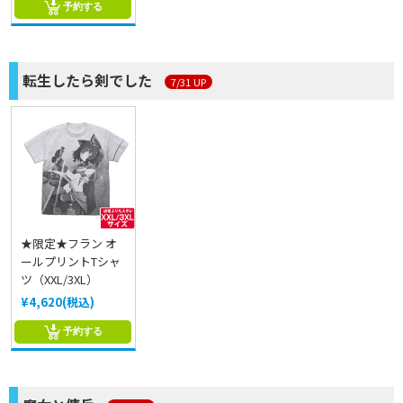
予約する
転生したら剣でした
7/31 UP
★限定★フラン オ
ールプリントTシャ
ツ（XXL/3XL）
¥4,620(税込)
予約する