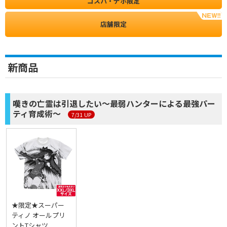
コスパ・デポ限定
店舗限定
新商品
嘆きの亡霊は引退したい～最弱ハンターによる最強パー
ティ育成術～
7/31 UP
★限定★スーパー
ティノ オールプリ
ントTシャツ