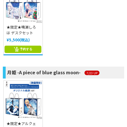
★限定★鳴瀬しろ
は デスクセット
¥5,500(税込)
予約する
月姫 -A piece of blue glass moon-
7/23 UP
★限定★アルクェ